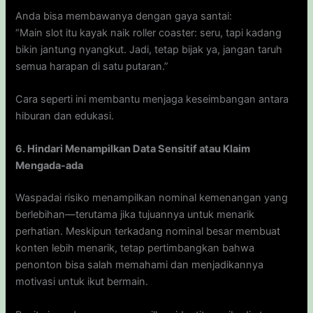
Anda bisa membawanya dengan gaya santai:
“Main slot itu kayak naik roller coaster: seru, tapi kadang
bikin jantung nyangkut. Jadi, tetap bijak ya, jangan taruh
semua harapan di satu putaran.”
Cara seperti ini membantu menjaga keseimbangan antara
hiburan dan edukasi.
6. Hindari Menampilkan Data Sensitif atau Klaim
Mengada-ada
Waspadai risiko menampilkan nominal kemenangan yang
berlebihan—terutama jika tujuannya untuk menarik
perhatian. Meskipun terkadang nominal besar membuat
konten lebih menarik, tetap pertimbangkan bahwa
penonton bisa salah memahami dan menjadikannya
motivasi untuk ikut bermain.