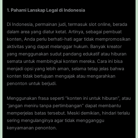
1. Pahami Lanskap Legal di Indonesia
Di Indonesia, permainan judi, termasuk slot online, berada
dalam area yang diatur ketat. Artinya, sebagai pembuat
konten, Anda perlu berhati-hati agar tidak mempromosikan
aktivitas yang dapat melanggar hukum. Banyak kreator
yang menggunakan sudut pandang edukatif atau hiburan
semata untuk membingkai konten mereka. Cara ini bisa
menjadi opsi yang lebih aman, selama tetap jelas bahwa
konten tidak bertujuan mengajak atau mengarahkan
penonton untuk berjudi.
Menggunakan frasa seperti “konten ini untuk hiburan”, atau
“jangan meniru tanpa pertimbangan” dapat membantu
memperjelas batas tersebut. Meski demikian, hindari terlalu
sering mengulanginya agar tidak mengganggu
kenyamanan penonton.