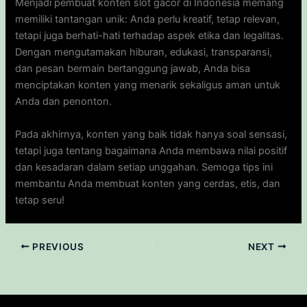
Menjadi pembuat konten slot gacor di Indonesia memang
memiliki tantangan unik: Anda perlu kreatif, tetap relevan,
tetapi juga berhati-hati terhadap aspek etika dan legalitas.
Dengan mengutamakan hiburan, edukasi, transparansi,
dan pesan bermain bertanggung jawab, Anda bisa
menciptakan konten yang menarik sekaligus aman untuk
Anda dan penonton.
Pada akhirnya, konten yang baik tidak hanya soal sensasi,
tetapi juga tentang bagaimana Anda membawa nilai positif
dan kesadaran dalam setiap unggahan. Semoga tips ini
membantu Anda membuat konten yang cerdas, etis, dan
tetap seru!
PREVIOUS
NEXT