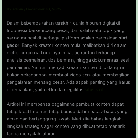
By
admin
/
December 10, 2025
Dalam beberapa tahun terakhir, dunia hiburan digital di
Indonesia berkembang pesat, dan salah satu topik yang
sering muncul di berbagai platform adalah permainan
slot
gacor
. Banyak kreator konten mulai melibatkan diri dalam
niche ini karena tingginya minat penonton terhadap
analisis permainan, tips bermain, hingga dokumentasi sesi
permainan. Namun, menjadi kreator konten di bidang ini
bukan sekadar soal membuat video seru atau membagikan
pengalaman menang besar. Ada aspek penting yang harus
diperhatikan, yaitu etika dan legalitas
situs slot
.
Artikel ini membahas bagaimana pembuat konten dapat
tetap kreatif namun tetap berada dalam batas-batas yang
aman dan bertanggung jawab. Mari kita bahas langkah-
langkah strategis agar konten yang dibuat tetap menarik
tanpa menyalahi aturan.