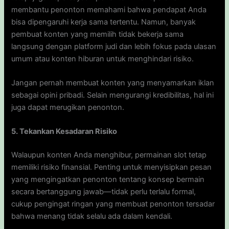
membantu penonton memahami bahwa pendapat Anda
bisa dipengaruhi kerja sama tertentu. Namun, banyak
pembuat konten yang memilih tidak bekerja sama
langsung dengan platform judi dan lebih fokus pada ulasan
umum atau konten hiburan untuk menghindari risiko.
Jangan pernah membuat konten yang menyamarkan iklan
sebagai opini pribadi. Selain mengurangi kredibilitas, hal ini
juga dapat merugikan penonton.
5. Tekankan Kesadaran Risiko
Walaupun konten Anda menghibur, permainan slot tetap
memiliki risiko finansial. Penting untuk menyisipkan pesan
yang mengingatkan penonton tentang konsep bermain
secara bertanggung jawab—tidak perlu terlalu formal,
cukup pengingat ringan yang membuat penonton tersadar
bahwa menang tidak selalu ada dalam kendali.