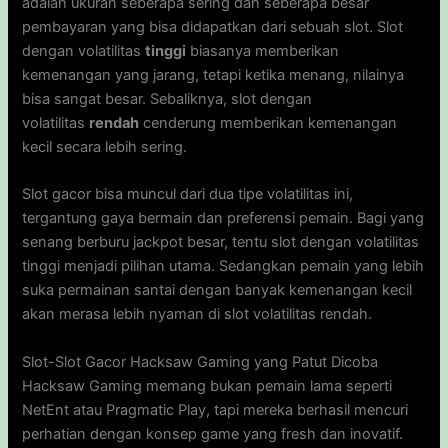
adalah ukuran seberapa sering dan seberapa besar
pembayaran yang bisa didapatkan dari sebuah slot. Slot
dengan volatilitas
tinggi
biasanya memberikan
kemenangan yang jarang, tetapi ketika menang, nilainya
bisa sangat besar. Sebaliknya, slot dengan
volatilitas
rendah
cenderung memberikan kemenangan
kecil secara lebih sering.
Slot gacor bisa muncul dari dua tipe volatilitas ini,
tergantung gaya bermain dan preferensi pemain. Bagi yang
senang berburu jackpot besar, tentu slot dengan volatilitas
tinggi menjadi pilihan utama. Sedangkan pemain yang lebih
suka permainan santai dengan banyak kemenangan kecil
akan merasa lebih nyaman di slot volatilitas rendah.
Slot-Slot Gacor Hacksaw Gaming yang Patut Dicoba
Hacksaw Gaming memang bukan pemain lama seperti
NetEnt atau Pragmatic Play, tapi mereka berhasil mencuri
perhatian dengan konsep game yang fresh dan inovatif.