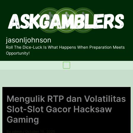
Skip
to
content
jasonljohnson
Roll The Dice-Luck Is What Happens When Preparation Meets
Opportunity!
Mengulik RTP dan Volatilitas
Slot-Slot Gacor Hacksaw
Gaming
By
admin
/
October 16, 2025