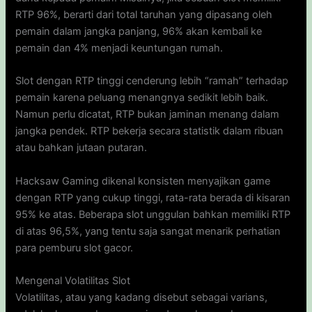
RTP 96%, berarti dari total taruhan yang dipasang oleh
pemain dalam jangka panjang, 96% akan kembali ke
pemain dan 4% menjadi keuntungan rumah.
Slot dengan RTP tinggi cenderung lebih “ramah” terhadap
pemain karena peluang menangnya sedikit lebih baik.
Namun perlu dicatat, RTP bukan jaminan menang dalam
jangka pendek. RTP bekerja secara statistik dalam ribuan
atau bahkan jutaan putaran.
Hacksaw Gaming dikenal konsisten menyajikan game
dengan RTP yang cukup tinggi, rata-rata berada di kisaran
95% ke atas. Beberapa slot unggulan bahkan memiliki RTP
di atas 96,5%, yang tentu saja sangat menarik perhatian
para pemburu slot gacor.
Mengenal Volatilitas Slot
Volatilitas, atau yang kadang disebut sebagai varians,