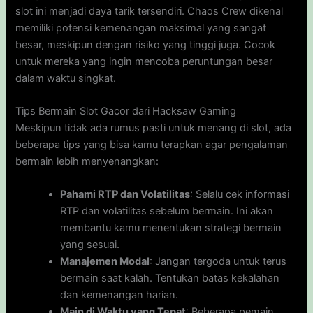
slot ini menjadi daya tarik tersendiri. Chaos Crew dikenal
memiliki potensi kemenangan maksimal yang sangat
besar, meskipun dengan risiko yang tinggi juga. Cocok
untuk mereka yang ingin mencoba peruntungan besar
dalam waktu singkat.
Tips Bermain Slot Gacor dari Hacksaw Gaming
Meskipun tidak ada rumus pasti untuk menang di slot, ada
beberapa tips yang bisa kamu terapkan agar pengalaman
bermain lebih menyenangkan:
Pahami RTP dan Volatilitas
: Selalu cek informasi
RTP dan volatilitas sebelum bermain. Ini akan
membantu kamu menentukan strategi bermain
yang sesuai.
Manajemen Modal
: Jangan tergoda untuk terus
bermain saat kalah. Tentukan batas kekalahan
dan kemenangan harian.
Main di Waktu yang Tepat
: Beberapa pemain