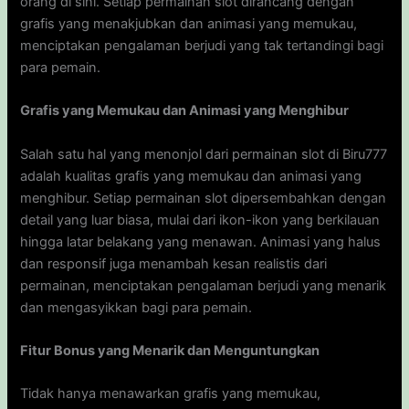
orang di sini. Setiap permainan slot dirancang dengan
grafis yang menakjubkan dan animasi yang memukau,
menciptakan pengalaman berjudi yang tak tertandingi bagi
para pemain.
Grafis yang Memukau dan Animasi yang Menghibur
Salah satu hal yang menonjol dari permainan slot di Biru777
adalah kualitas grafis yang memukau dan animasi yang
menghibur. Setiap permainan slot dipersembahkan dengan
detail yang luar biasa, mulai dari ikon-ikon yang berkilauan
hingga latar belakang yang menawan. Animasi yang halus
dan responsif juga menambah kesan realistis dari
permainan, menciptakan pengalaman berjudi yang menarik
dan mengasyikkan bagi para pemain.
Fitur Bonus yang Menarik dan Menguntungkan
Tidak hanya menawarkan grafis yang memukau,