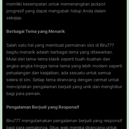
memiliki kesempatan untuk memenangkan jackpot
progresif yang dapat mengubah hidup Anda dalam
sekejap.
Berbagai Tema yang Menarik
Salah satu hal yang membuat permainan slot di Biru777
begitu menarik adalah berbagai tema yang ditawarkan.
Mulai dari tema-tema klasik seperti buah-buahan dan
angka-angka hingga tema-tema yang lebih modern seperti
petualangan dan keajaiban, ada sesuatu untuk semua
selera di sini. Setiap tema dirancang dengan cermat untuk
menciptakan pengalaman berjudi yang unik dan menghibur
bagi para pemain.
Pengalaman Berjudi yang Responsif
Biru777 mengutamakan pengalaman berjudi yang responsif
bagi para pemainnya. Situs web mereka dirancang untuk