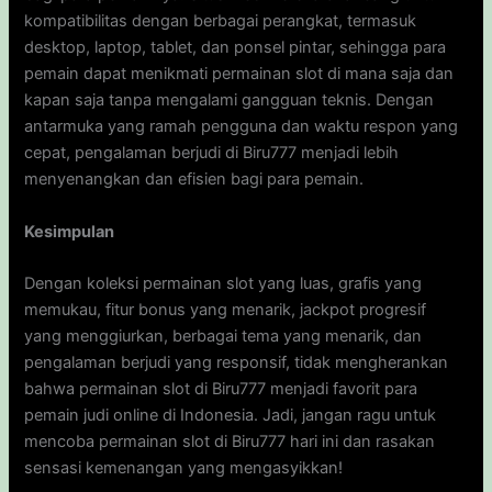
kompatibilitas dengan berbagai perangkat, termasuk
desktop, laptop, tablet, dan ponsel pintar, sehingga para
pemain dapat menikmati permainan slot di mana saja dan
kapan saja tanpa mengalami gangguan teknis. Dengan
antarmuka yang ramah pengguna dan waktu respon yang
cepat, pengalaman berjudi di Biru777 menjadi lebih
menyenangkan dan efisien bagi para pemain.
Kesimpulan
Dengan koleksi permainan slot yang luas, grafis yang
memukau, fitur bonus yang menarik, jackpot progresif
yang menggiurkan, berbagai tema yang menarik, dan
pengalaman berjudi yang responsif, tidak mengherankan
bahwa permainan slot di Biru777 menjadi favorit para
pemain judi online di Indonesia. Jadi, jangan ragu untuk
mencoba permainan slot di Biru777 hari ini dan rasakan
sensasi kemenangan yang mengasyikkan!