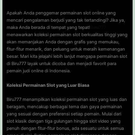
Apakah Anda penggemar permainan slot online yang
mencari pengalaman berjudi yang tak tertandingi? Jika ya,
maka Anda berada di tempat yang tepat!
biru777
menawarkan koleksi permainan slot berkualitas tinggi yang
akan memanjakan Anda dengan grafis yang memukau,
fitur-fitur menarik, dan peluang untuk meraih kemenangan
besar. Mari kita jelajahi lebih lanjut mengapa permainan slot
di Biru777 layak untuk dicoba dan menjadi favorit para
pemain judi online di Indonesia.
Koleksi Permainan Slot yang Luar Biasa
Biru777 menampilkan koleksi permainan slot yang luas dan
beragam, mencakup berbagai tema dan gaya permainan
yang sesuai dengan preferensi setiap pemain. Mulai dari
slot klasik dengan tiga gulungan hingga slot video yang
penuh dengan fitur-fitur bonus, ada sesuatu untuk semua