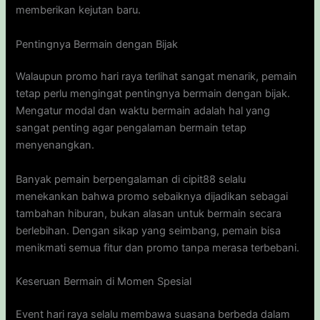
memberikan kejutan baru.
Pentingnya Bermain dengan Bijak
Walaupun promo hari raya terlihat sangat menarik, pemain
tetap perlu mengingat pentingnya bermain dengan bijak.
Mengatur modal dan waktu bermain adalah hal yang
sangat penting agar pengalaman bermain tetap
menyenangkan.
Banyak pemain berpengalaman di cipit88 selalu
menekankan bahwa promo sebaiknya dijadikan sebagai
tambahan hiburan, bukan alasan untuk bermain secara
berlebihan. Dengan sikap yang seimbang, pemain bisa
menikmati semua fitur dan promo tanpa merasa terbebani.
Keseruan Bermain di Momen Spesial
Event hari raya selalu membawa suasana berbeda dalam