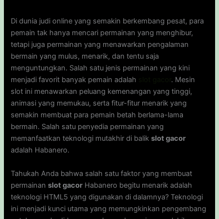
Di dunia judi online yang semakin berkembang pesat, para
pemain tak hanya mencari permainan yang menghibur,
tetapi juga permainan yang menawarkan pengalaman
bermain yang mulus, menarik, dan tentu saja
menguntungkan. Salah satu jenis permainan yang kini
menjadi favorit banyak pemain adalah
slot gacor
. Mesin
slot ini menawarkan peluang kemenangan yang tinggi,
animasi yang memukau, serta fitur-fitur menarik yang
semakin membuat para pemain betah berlama-lama
bermain. Salah satu penyedia permainan yang
memanfaatkan teknologi mutakhir di balik
slot gacor
adalah Habanero.
Tahukah Anda bahwa salah satu faktor yang membuat
permainan
slot gacor
Habanero begitu menarik adalah
teknologi HTML5 yang digunakan di dalamnya? Teknologi
ini menjadi kunci utama yang memungkinkan pengembang