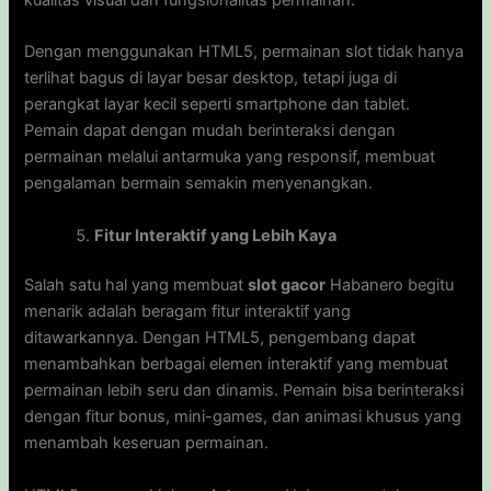
Dengan menggunakan HTML5, permainan slot tidak hanya
terlihat bagus di layar besar desktop, tetapi juga di
perangkat layar kecil seperti smartphone dan tablet.
Pemain dapat dengan mudah berinteraksi dengan
permainan melalui antarmuka yang responsif, membuat
pengalaman bermain semakin menyenangkan.
Fitur Interaktif yang Lebih Kaya
Salah satu hal yang membuat
slot gacor
Habanero begitu
menarik adalah beragam fitur interaktif yang
ditawarkannya. Dengan HTML5, pengembang dapat
menambahkan berbagai elemen interaktif yang membuat
permainan lebih seru dan dinamis. Pemain bisa berinteraksi
dengan fitur bonus, mini-games, dan animasi khusus yang
menambah keseruan permainan.