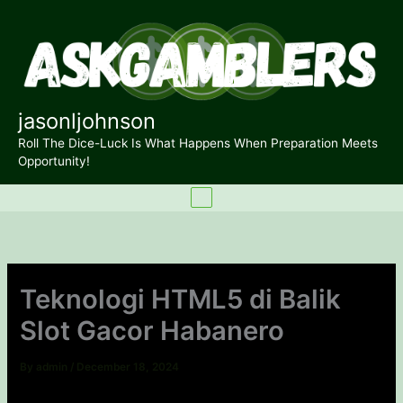
Skip
to
content
jasonljohnson
Roll The Dice-Luck Is What Happens When Preparation Meets
Opportunity!
Teknologi HTML5 di Balik
Slot Gacor Habanero
By
admin
/
December 18, 2024