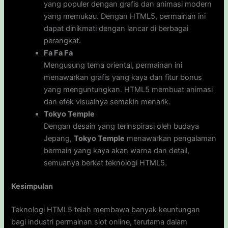
yang populer dengan grafis dan animasi modern
yang memukau. Dengan HTML5, permainan ini
dapat dinikmati dengan lancar di berbagai
perangkat.
Fa Fa Fa
Mengusung tema oriental, permainan ini
menawarkan grafis yang kaya dan fitur bonus
yang menguntungkan. HTML5 membuat animasi
dan efek visualnya semakin menarik.
Tokyo Temple
Dengan desain yang terinspirasi oleh budaya
Jepang,
Tokyo Temple
menawarkan pengalaman
bermain yang kaya akan warna dan detail,
semuanya berkat teknologi HTML5.
Kesimpulan
Teknologi HTML5 telah membawa banyak keuntungan
bagi industri permainan slot online, terutama dalam