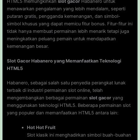
HTML5 memungkinkan
slot gacor
Habanero untuk
menawarkan pengalaman yang lebih mendalam, seperti
putaran gratis, pengganda kemenangan, dan simbol-
simbol khusus yang dapat memicu fitur bonus. Fitur-fitur ini
tidak hanya membuat permainan lebih menarik tetapi juga
meningkatkan peluang pemain untuk mendapatkan
kemenangan besar.
Slot Gacor Habanero yang Memanfaatkan Teknologi
HTML5
Habanero, sebagai salah satu penyedia perangkat lunak
terbaik di industri permainan slot online, telah
mengembangkan berbagai permainan
slot gacor
yang
menggunakan teknologi HTML5. Beberapa permainan slot
yang populer dan memanfaatkan HTML5 antara lain:
Hot Hot Fruit
Slot klasik ini menghadirkan simbol buah-buahan