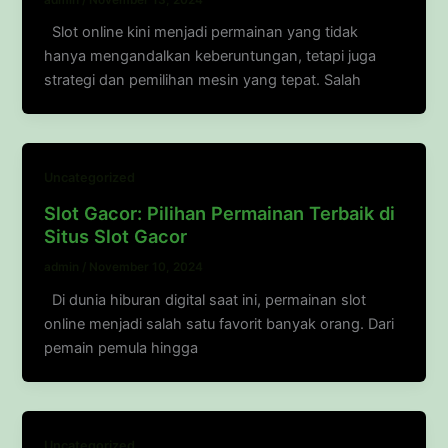
Slot online kini menjadi permainan yang tidak
hanya mengandalkan keberuntungan, tetapi juga
strategi dan pemilihan mesin yang tepat. Salah
Uncategorized
Slot Gacor: Pilihan Permainan Terbaik di
Situs Slot Gacor
admin
/
November 10, 2024
Di dunia hiburan digital saat ini, permainan slot
online menjadi salah satu favorit banyak orang. Dari
pemain pemula hingga
Uncategorized