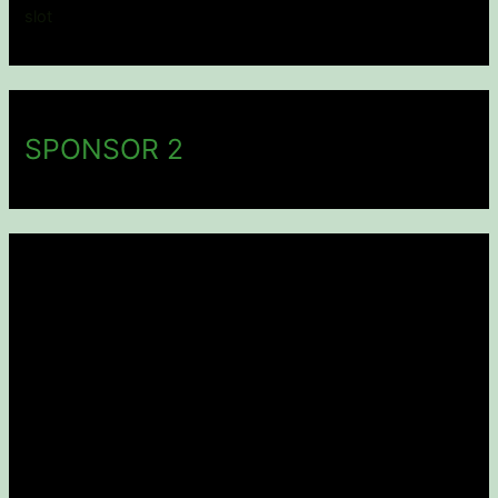
slot
SPONSOR 2