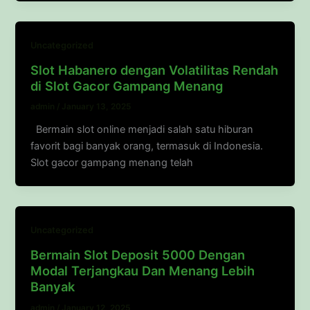
Uncategorized
Slot Habanero dengan Volatilitas Rendah
di Slot Gacor Gampang Menang
admin
/
January 13, 2025
Bermain slot online menjadi salah satu hiburan
favorit bagi banyak orang, termasuk di Indonesia.
Slot gacor gampang menang telah
Uncategorized
Bermain Slot Deposit 5000 Dengan
Modal Terjangkau Dan Menang Lebih
Banyak
admin
/
January 12, 2025