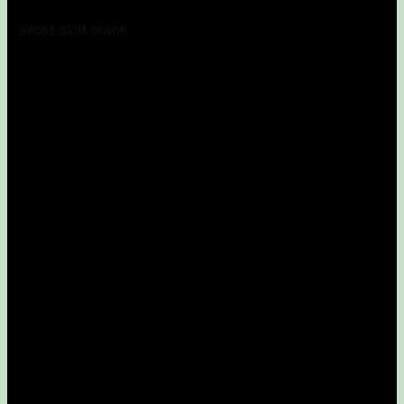
situss slott online