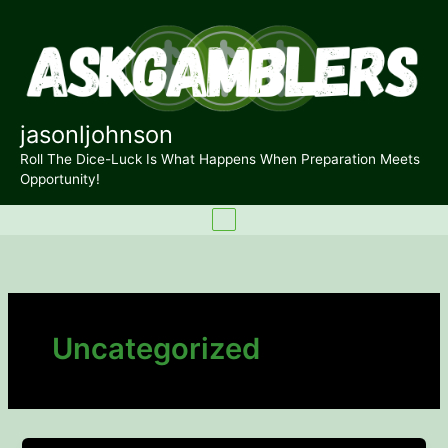
Skip
to
content
jasonljohnson
Roll The Dice-Luck Is What Happens When Preparation Meets
Opportunity!
Uncategorized