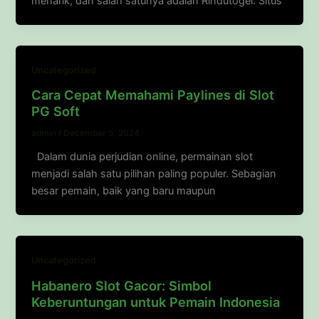
menarik, dan salah satunya adalah Rindutogel. Situs
Uncategorized
Cara Cepat Memahami Paylines di Slot
PG Soft
admin
/
December 5, 2024
Dalam dunia perjudian online, permainan slot
menjadi salah satu pilihan paling populer. Sebagian
besar pemain, baik yang baru maupun
Uncategorized
Habanero Slot Gacor: Simbol
Keberuntungan untuk Pemain Indonesia