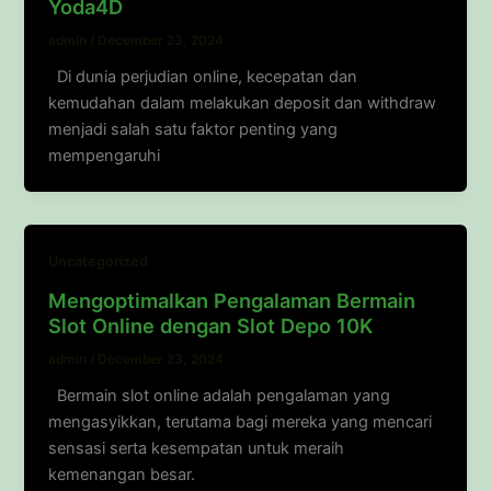
Yoda4D
admin
/
December 23, 2024
Di dunia perjudian online, kecepatan dan
kemudahan dalam melakukan deposit dan withdraw
menjadi salah satu faktor penting yang
mempengaruhi
Uncategorized
Mengoptimalkan Pengalaman Bermain
Slot Online dengan Slot Depo 10K
admin
/
December 23, 2024
Bermain slot online adalah pengalaman yang
mengasyikkan, terutama bagi mereka yang mencari
sensasi serta kesempatan untuk meraih
kemenangan besar.