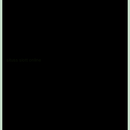
situss slott online