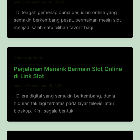
admin
/
November 30, 2024
Di tengah gemerlap dunia perjudian online yang
semakin berkembang pesat, permainan mesin slot
menjadi salah satu pilihan favorit bagi
Uncategorized
Perjalanan Menarik Bermain Slot Online
di Link Slot
admin
/
November 29, 2024
Di era digital yang semakin berkembang, dunia
hiburan tak lagi terbatas pada layar televisi atau
bioskop. Kini, segala bentuk