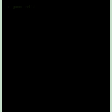
slot gacor hari inl