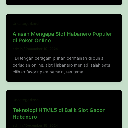
Uncategorized
Alasan Mengapa Slot Habanero Populer
di Poker Online
admin
/
December 19, 2024
Di tengah beragam pilihan permainan di dunia
perjudian online, slot Habanero menjadi salah satu
pilihan favorit para pemain, terutama
Uncategorized
Teknologi HTML5 di Balik Slot Gacor
Habanero
admin
/
December 18, 2024