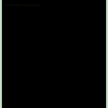
slot online terpercava