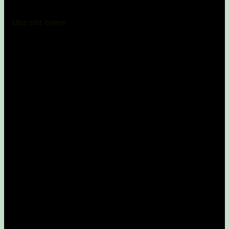
situs slot online