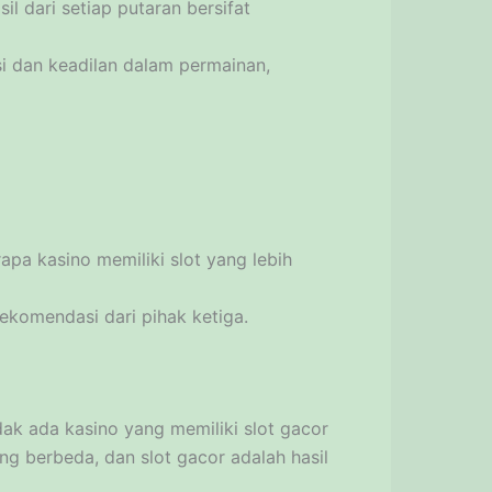
il dari setiap putaran bersifat
i dan keadilan dalam permainan,
pa kasino memiliki slot yang lebih
ekomendasi dari pihak ketiga.
dak ada kasino yang memiliki slot gacor
ng berbeda, dan slot gacor adalah hasil