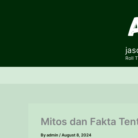
Skip
to
content
jas
Roll 
Mitos dan Fakta Ten
By
admin
/
August 8, 2024