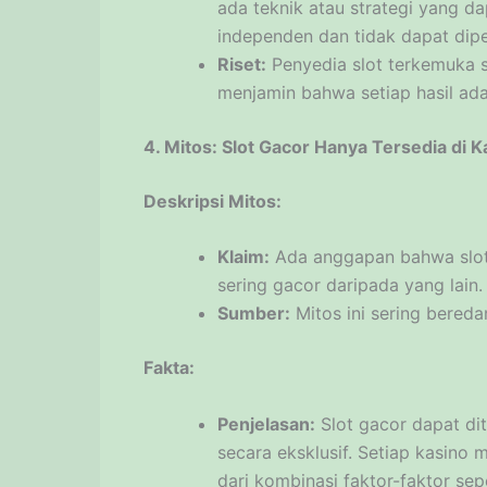
ada teknik atau strategi yang dap
independen dan tidak dapat dip
Riset:
Penyedia slot terkemuka s
menjamin bahwa setiap hasil ada
4. Mitos: Slot Gacor Hanya Tersedia di 
Deskripsi Mitos:
Klaim:
Ada anggapan bahwa slot g
sering gacor daripada yang lain.
Sumber:
Mitos ini sering bereda
Fakta:
Penjelasan:
Slot gacor dapat dit
secara eksklusif. Setiap kasino
dari kombinasi faktor-faktor sepe