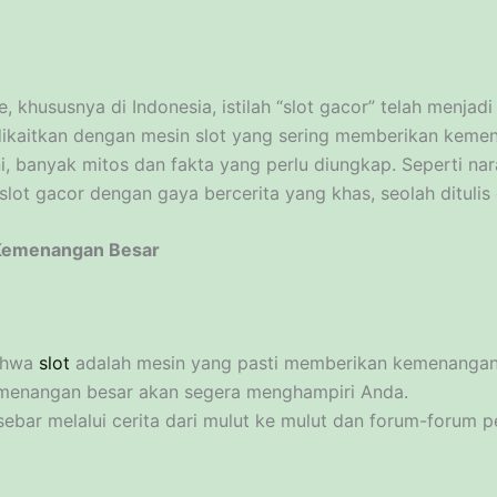
 khususnya di Indonesia, istilah “slot gacor” telah menjadi
 dikaitkan dengan mesin slot yang sering memberikan kemen
, banyak mitos dan fakta yang perlu diungkap. Seperti naras
lot gacor dengan gaya bercerita yang khas, seolah ditulis
n Kemenangan Besar
ahwa
slot
adalah mesin yang pasti memberikan kemenangan
menangan besar akan segera menghampiri Anda.
rsebar melalui cerita dari mulut ke mulut dan forum-forum pe