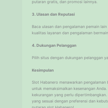
putaran gratis, dan promosi lainnya.
3. Ulasan dan Reputasi
Baca ulasan dan pengalaman pemain lain 
kualitas layanan dan pengalaman bermain
4. Dukungan Pelanggan
Pilih situs dengan dukungan pelanggan y
Kesimpulan
Slot Habanero menawarkan pengalaman be
untuk memaksimalkan kesenangan Anda. Si
kekurangan yang perlu dipertimbangkan. 
yang sesuai dengan preferensi dan kebu
putaran slot Habanero!