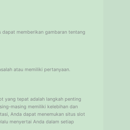
tus dapat memberikan gambaran tentang
salah atau memiliki pertanyaan.
t yang tepat adalah langkah penting
sing-masing memiliki kelebihan dan
tasi, Anda dapat menemukan situs slot
lalu menyertai Anda dalam setiap