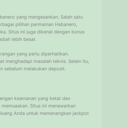
Habanero yang mengesankan. Salah satu
bagai pilihan permainan Habanero,
. Situs ini juga dikenal dengan bonus
iah lebih besar.
ngan yang perlu diperhatikan.
t menghadapi masalah teknis. Selain itu,
nan sebelum melakukan deposit.
 dengan keamanan yang ketat dan
 memuaskan. Situs ini menawarkan
peluang Anda untuk memenangkan jackpot