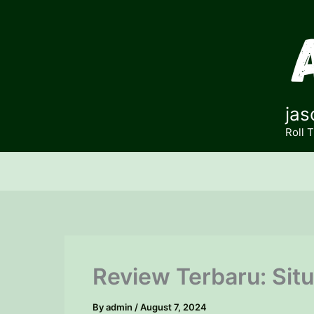
Skip
to
content
jas
Roll 
Review Terbaru: Sit
By
admin
/
August 7, 2024