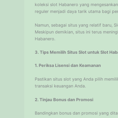
koleksi slot Habanero yang mengesanka
reguler menjadi daya tarik utama bagi pe
Namun, sebagai situs yang relatif baru
Meskipun demikian, situs ini terus menin
Habanero.
3. Tips Memilih Situs Slot untuk Slot Ha
1. Periksa Lisensi dan Keamanan
Pastikan situs slot yang Anda pilih memil
transaksi keuangan Anda.
2. Tinjau Bonus dan Promosi
Bandingkan bonus dan promosi yang ditawa