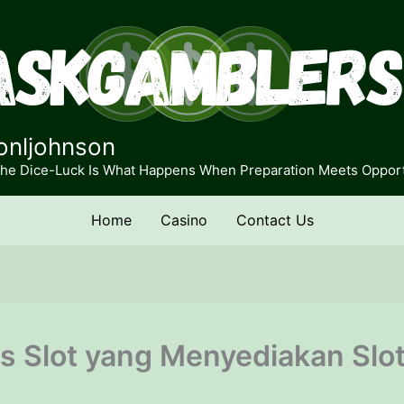
onljohnson
The Dice-Luck Is What Happens When Preparation Meets Opport
Home
Casino
Contact Us
us Slot yang Menyediakan Slo