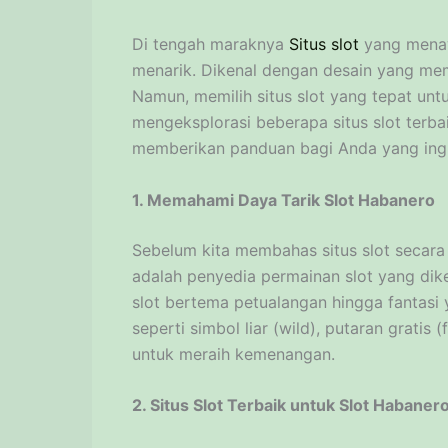
Di tengah maraknya
Situs slot
yang menaw
menarik. Dikenal dengan desain yang memuk
Namun, memilih situs slot yang tepat untu
mengeksplorasi beberapa situs slot ter
memberikan panduan bagi Anda yang ingi
1. Memahami Daya Tarik Slot Habanero
Sebelum kita membahas situs slot secar
adalah penyedia permainan slot yang dike
slot bertema petualangan hingga fantas
seperti simbol liar (wild), putaran grati
untuk meraih kemenangan.
2. Situs Slot Terbaik untuk Slot Habaner